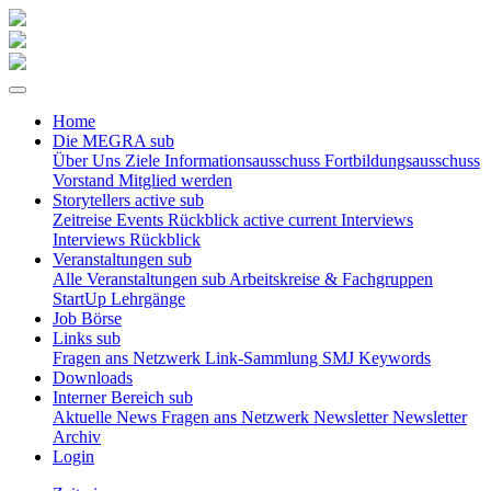
Home
Die MEGRA
sub
Über Uns
Ziele
Informationsausschuss
Fortbildungsausschuss
Vorstand
Mitglied werden
Storytellers
active sub
Zeitreise
Events Rückblick
active current
Interviews
Interviews Rückblick
Veranstaltungen
sub
Alle Veranstaltungen
sub
Arbeitskreise & Fachgruppen
StartUp Lehrgänge
Job Börse
Links
sub
Fragen ans Netzwerk
Link-Sammlung
SMJ Keywords
Downloads
Interner Bereich
sub
Aktuelle News
Fragen ans Netzwerk
Newsletter
Newsletter
Archiv
Login