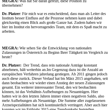
MEGRA:
Was hat Sie daran gereizt, diese Position zu
übernehmen?
Dr. Platzer
: Für mich war es entscheidend, dass man als Leiter des
Instituts besser Einfluss auf die Prozesse nehmen kann und dabei
gleichzeitig einen Blick aufs große Ganze hat. Zudem haben wir
hier im Institut ein hervorragendes Team, mit dem es Spaß macht zu
arbeiten.
MEGRA:
Wie sehen Sie die Entwicklung von nationalen
Zulassungen in Österreich zu Beginn Ihrer Tätigkeit im Vergleich zu
heute?
Dr. Platzer:
Der Trend, dass rein nationale Anträge konstant
abnehmen, hält weiterhin an.Im Gegenzug dazu ist die Anzahl an
europäischen Verfahren jahrelang gestiegen. Ab 2011 gingen jedoch
auch diese zurück. Dieser Verlauf hat bis März 2015 angehalten, seit
dann beobachten wir wieder einen Anstieg der neuen Zulassungen
gesamt. Ein weiterer interessanter Trend, den wir beobachten
können, ist das Verhältnis Aufhebungen zu Neuanträgen. Hier
hatten wir in den letzten Jahren immer einen negativen Saldo, also
mehr Aufhebungen als Neuanträge. Die Summe aller zugelassenen
Arzneispezialitäten hat sich kontinuierlich verringert. Aber auch hier
konnten wir im Frühjahr 2015 eine Trendumkehr feststellen.