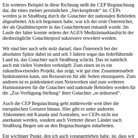
Ein weiteres Beispiel in diese Richtung stellt die CEP Begutachtung
dar, die eines meiner persönlichen „Steckenpferde“ ist. CEPs
werden ja in Straßburg durch die Gutachter der nationalen Behörden
abgearbeitet. Als ich begonnen habe, war ich der erste Österreicher,
der als Qualitätsexperte in das Gutachterteam entsandt wurde. Im
Laufe der Jahre konnte seitens der AGES Medizinmarktaufsicht der
diesbezügliche Gutachterpool sukzessive erweitert werden.
Wir sind hier auch sehr stolz darauf, dass Österreich bei der
absoluten Spitze dabei ist und seit 3 Jahren sogar das federführende
Land ist, das Gutachter nach Straßburg schickt. Das ist natürlich
auch mit vielen Vorteilen verknüpft: Zum einen ist es ein
zukunftsweisendes Projekt, das zeigt, wie gut eine Zusammenarbeit
funktionieren kann, um Ressourcen für alle Seiten einzusparen. Zum
anderen ist es prädestiniert zum Netzwerken und zum weiteren
Harmonisieren für die Gutachter und nationale Behörden werden für
die „Zur-Verfügung-Stellung“ ihrer Gutachter „re-imbursed“.
Auch die CEP Begutachtung geht mittlerweile weit über die
europäischen Grenzen hinaus. Hier gibt es unter anderem
Abkommen mit Kanada und Australien, wo CEPs nicht nur
anerkannt werden, sondern auch Vertreter dieser Länder nach
Straßburg fliegen um an den Begutachtungen mitarbeiten.
Ein wichtiger Punkt, den ich auch vorangetrieben habe, ist, dass wir