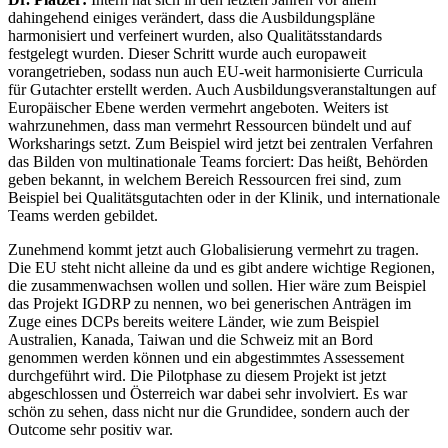
dahingehend einiges verändert, dass die Ausbildungspläne
harmonisiert und verfeinert wurden, also Qualitätsstandards
festgelegt wurden. Dieser Schritt wurde auch europaweit
vorangetrieben, sodass nun auch EU-weit harmonisierte Curricula
für Gutachter erstellt werden. Auch Ausbildungsveranstaltungen auf
Europäischer Ebene werden vermehrt angeboten. Weiters ist
wahrzunehmen, dass man vermehrt Ressourcen bündelt und auf
Worksharings setzt. Zum Beispiel wird jetzt bei zentralen Verfahren
das Bilden von multinationale Teams forciert: Das heißt, Behörden
geben bekannt, in welchem Bereich Ressourcen frei sind, zum
Beispiel bei Qualitätsgutachten oder in der Klinik, und internationale
Teams werden gebildet.
Zunehmend kommt jetzt auch Globalisierung vermehrt zu tragen.
Die EU steht nicht alleine da und es gibt andere wichtige Regionen,
die zusammenwachsen wollen und sollen. Hier wäre zum Beispiel
das Projekt IGDRP zu nennen, wo bei generischen Anträgen im
Zuge eines DCPs bereits weitere Länder, wie zum Beispiel
Australien, Kanada, Taiwan und die Schweiz mit an Bord
genommen werden können und ein abgestimmtes Assessement
durchgeführt wird. Die Pilotphase zu diesem Projekt ist jetzt
abgeschlossen und Österreich war dabei sehr involviert. Es war
schön zu sehen, dass nicht nur die Grundidee, sondern auch der
Outcome sehr positiv war.